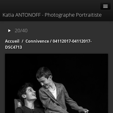
Katia ANTONOFF - Photographe Portraitiste
Albums
20/40
Livre d'or
Accueil
/
Connivence
/ 04112017-04112017-
À propos
DSC4713
Contacter