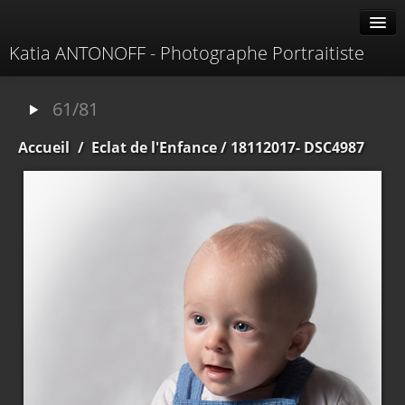
Katia ANTONOFF - Photographe Portraitiste
Albums
61/81
Livre d'or
Accueil
/
Eclat de l'Enfance
/ 18112017- DSC4987
À propos
Contacter