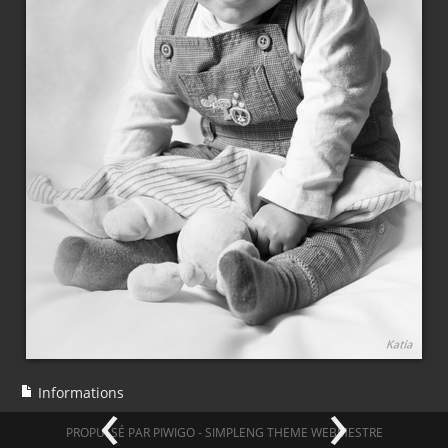
‹
›
Informations
PROPULSÉ PAR
PIWIGO
-
SIMPLENG THEME
WEBMESTRE