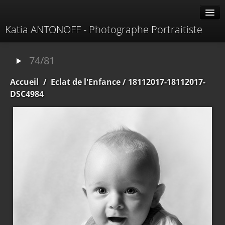
Katia ANTONOFF - Photographe Portraitiste
Albums
74/81
Livre d'or
Accueil
/
Eclat de l'Enfance
/ 18112017-18112017-
À propos
DSC4984
Contacter