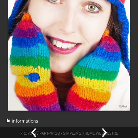
‹
›
Informations
PROPULSÉ PAR
PIWIGO
-
SIMPLENG THEME
WEBMESTRE