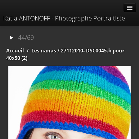
Katia ANTONOFF - Photographe Portraitiste
Albums
44/69
Livre d'or
Accueil
/
Les nanas
/ 27112010- DSC0045.b pour
À propos
40x50 (2)
Contacter