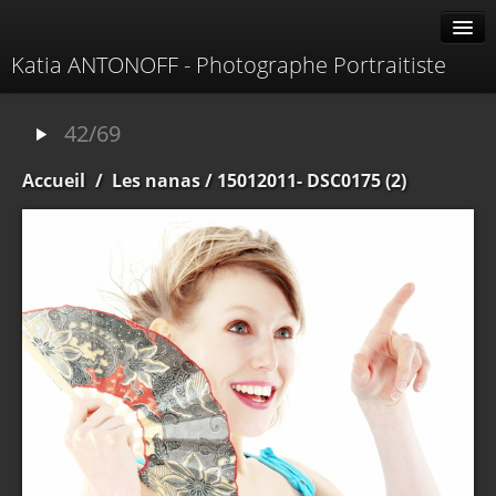
Katia ANTONOFF - Photographe Portraitiste
Albums
42/69
Livre d'or
Accueil
/
Les nanas
/ 15012011- DSC0175 (2)
À propos
Contacter