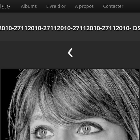
iste
Albums
Livre d'or
À propos
Contacter
2010-27112010-27112010-27112010-27112010- D
‹