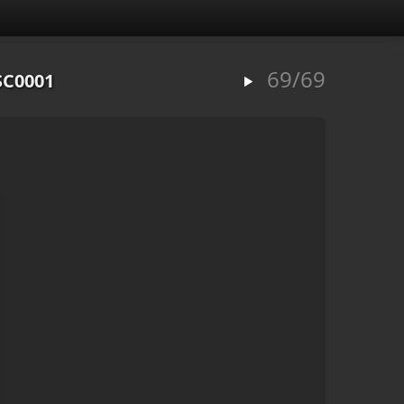
69/69
SC0001