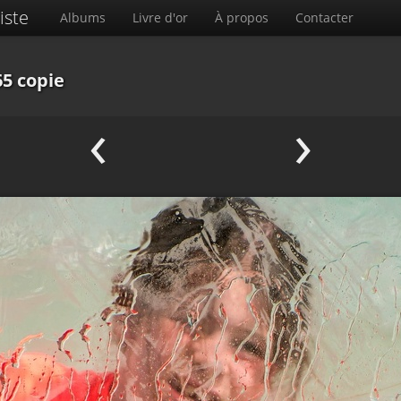
iste
Albums
Livre d'or
À propos
Contacter
5 copie
‹
›