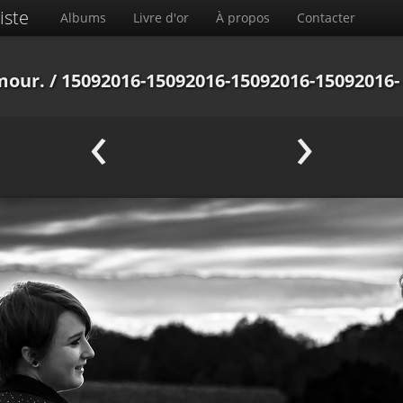
iste
Albums
Livre d'or
À propos
Contacter
amour.
/ 15092016-15092016-15092016-15092016-
‹
›