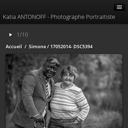
Katia ANTONOFF - Photographe Portraitiste
Albums
1/10
Livre d'or
Accueil
/
Simone
/ 17052014- DSC5394
À propos
Contacter