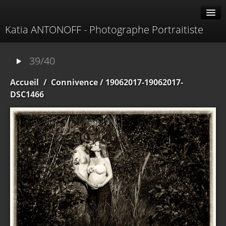
Katia ANTONOFF - Photographe Portraitiste
Albums
39/40
Livre d'or
Accueil
/
Connivence
/ 19062017-19062017-
À propos
DSC1466
Contacter