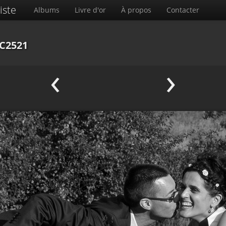
iste
Albums
Livre d'or
À propos
Contacter
SC2521
‹
›