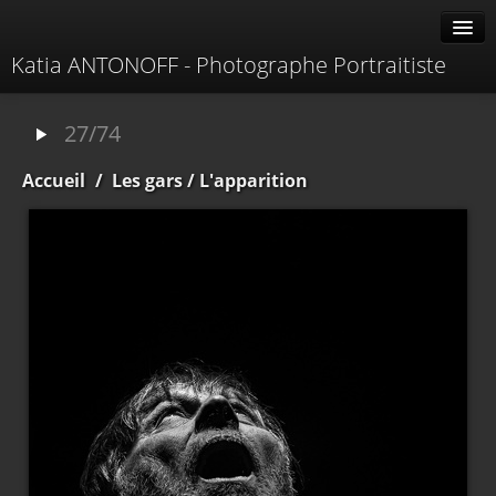
Katia ANTONOFF - Photographe Portraitiste
Albums
27/74
Livre d'or
Accueil
/
Les gars
/ L'apparition
À propos
Contacter