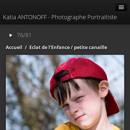
Katia ANTONOFF - Photographe Portraitiste
Albums
76/81
Livre d'or
Accueil
/
Eclat de l'Enfance
/ petite canaille
À propos
Contacter