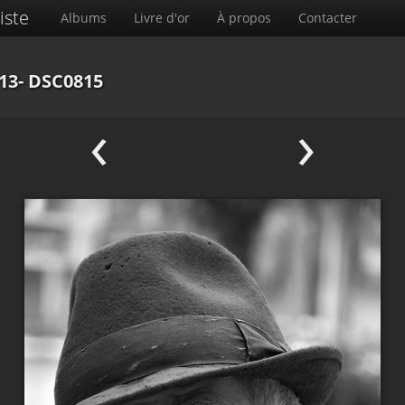
iste
Albums
Livre d'or
À propos
Contacter
13- DSC0815
‹
›