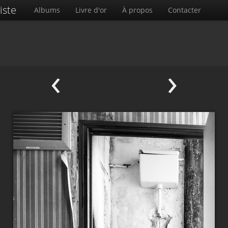
iste
Albums
Livre d'or
À propos
Contacter
‹
›