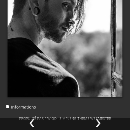
Informations
‹
›
PROPULSÉ PAR
PIWIGO
-
SIMPLENG THEME
WEBMESTRE