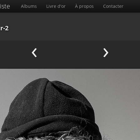
iste
Albums
Livre d'or
À propos
Contacter
r-2
‹
›