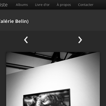
iste
Albums
Livre d'or
À propos
Contacter
alérie Belin)
‹
›