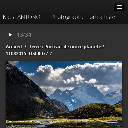
Katia ANTONOFF - Photographe Portraitiste
Albums
13/34
Livre d'or
Accueil
/
Terre : Portrait de notre planète
/
À propos
11082015- DSC0077-2
Contacter