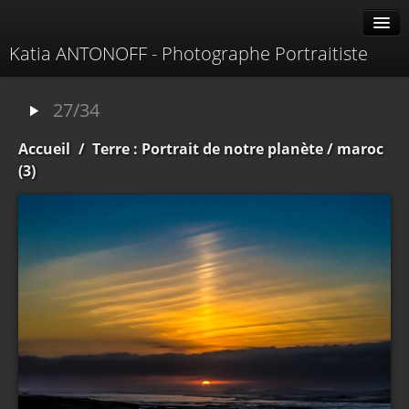
Katia ANTONOFF - Photographe Portraitiste
Albums
27/34
Livre d'or
Accueil
/
Terre : Portrait de notre planète
/ maroc
À propos
(3)
Contacter