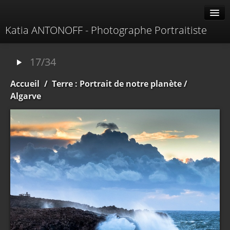
Katia ANTONOFF - Photographe Portraitiste
Albums
17/34
Livre d'or
Accueil
/
Terre : Portrait de notre planète
/
À propos
Algarve
Contacter