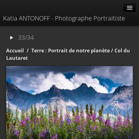
Katia ANTONOFF - Photographe Portraitiste
Albums
33/34
Livre d'or
Accueil
/
Terre : Portrait de notre planète
/ Col du
À propos
Lautaret
Contacter