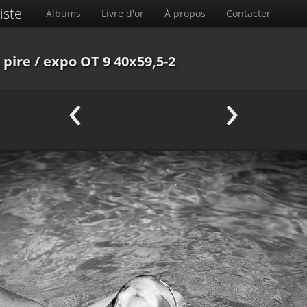
iste
Albums
Livre d'or
À propos
Contacter
 pire
/ expo OT 9 40x59,5-2
‹
›