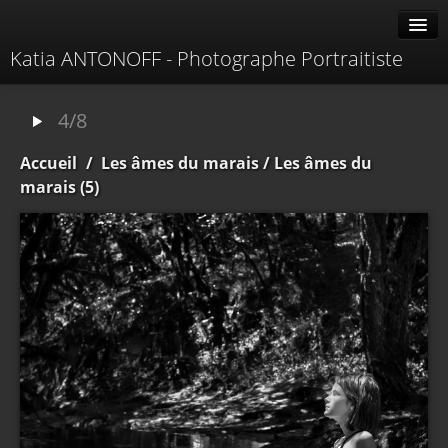
Katia ANTONOFF - Photographe Portraitiste
Albums
4/8
Livre d'or
Accueil
/
Les âmes du marais
/ Les âmes du
À propos
marais (5)
Contacter