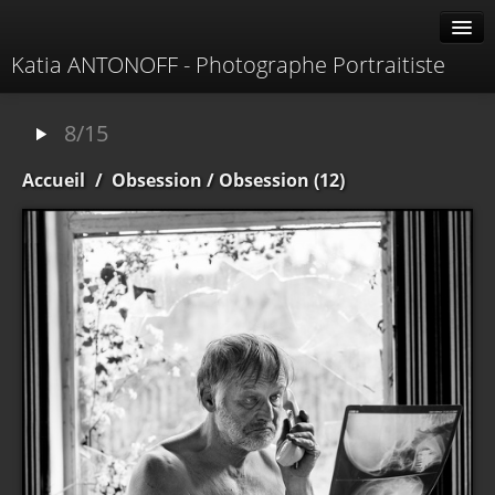
Katia ANTONOFF - Photographe Portraitiste
Albums
8/15
Livre d'or
Accueil
/
Obsession
/ Obsession (12)
À propos
Contacter