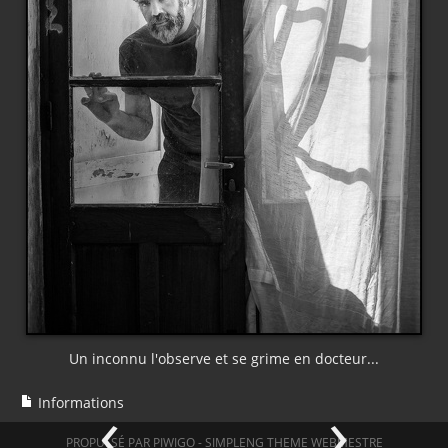
Un inconnu l'observe et se grime en docteur...
‹
›
Informations
PROPULSÉ PAR
PIWIGO
-
SIMPLENG THEME
WEBMESTRE