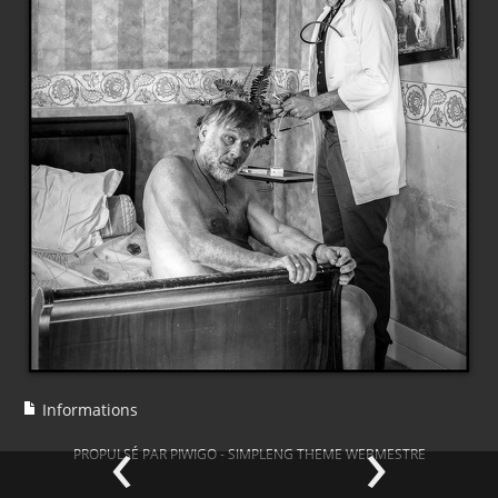
Informations
‹
›
PROPULSÉ PAR
PIWIGO
-
SIMPLENG THEME
WEBMESTRE