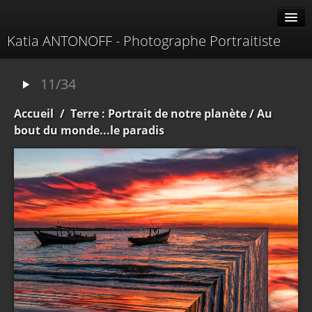
Katia ANTONOFF - Photographe Portraitiste
Albums
11/34
Livre d'or
Accueil
/
Terre : Portrait de notre planète
/ Au
À propos
bout du monde...le paradis
Contacter