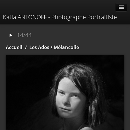
Katia ANTONOFF - Photographe Portraitiste
Albums
14/44
Livre d'or
Accueil
/
Les Ados
/ Mélancolie
À propos
Contacter