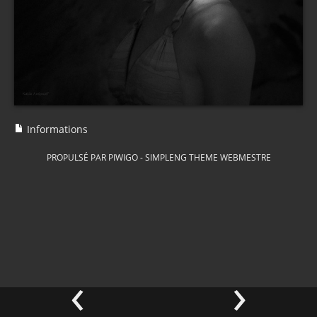
Informations
PROPULSÉ PAR
PIWIGO
-
SIMPLENG THEME
WEBMESTRE
‹
›