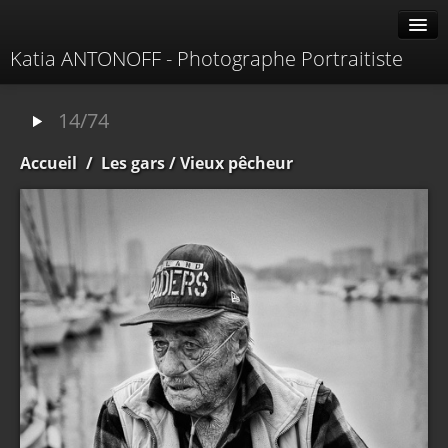
Katia ANTONOFF - Photographe Portraitiste
Albums
14/74
Livre d'or
Accueil
/
Les gars
/ Vieux pêcheur
À propos
Contacter