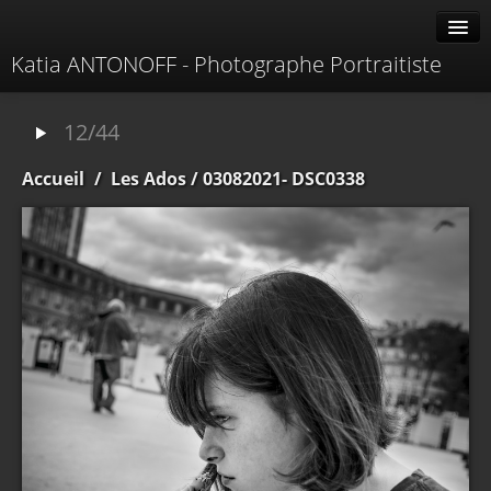
Katia ANTONOFF - Photographe Portraitiste
Albums
12/44
Livre d'or
Accueil
/
Les Ados
/ 03082021- DSC0338
À propos
Contacter